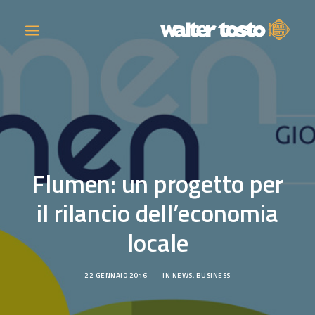
AZIENDA
PRODOTTI
Flumen: un progetto per
ATTIVITÀ
il rilancio dell’economia
CONTATTI
locale
LAVORA CON NOI
22 GENNAIO 2016
|
IN
NEWS
,
BUSINESS
NEWS