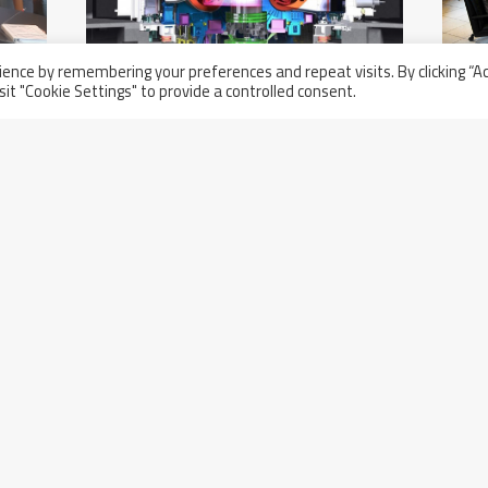
ence by remembering your preferences and repeat visits. By clicking “A
sit "Cookie Settings" to provide a controlled consent.
14 dicembre 2016
Nuovo Traguardo Nella Fusione
Nucleare: Il Reattore Wendelstein
7-X Funziona!
l