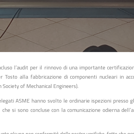
luso l’audit per il rinnovo di una importante certificazio
er Tosto alla fabbricazione di componenti nucleari in acc
Society of Mechanical Engineers).
elegati ASME hanno svolto le ordinarie ispezioni presso gl
, che si sono concluse con la comunicazione odierna dell’a
vata alcuna non conformità dalle nostre verifiche, fatto che a