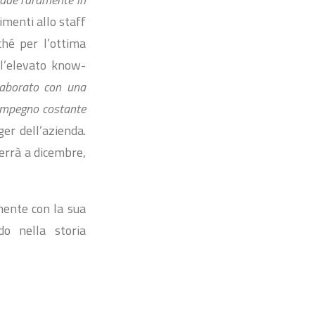
imenti allo staff
ché per l’ottima
 l’elevato know-
llaborato con una
 impegno costante
r dell’azienda.
errà a dicembre,
mente con la sua
o nella storia