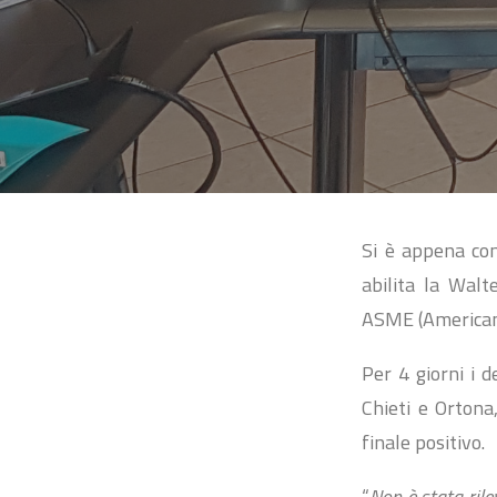
Si è appena conc
abilita la Walt
ASME (American 
Per 4 giorni i d
Chieti e Ortona
finale positivo.
“
Non è stata rile