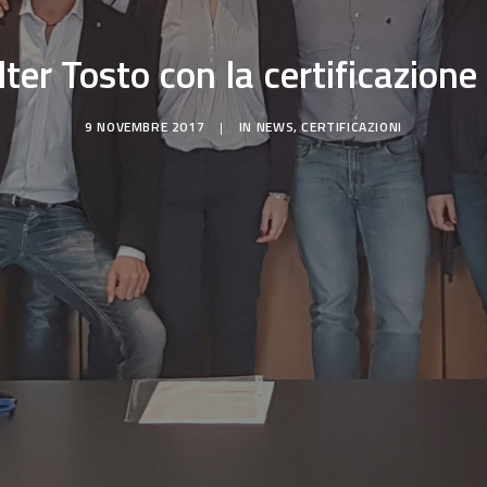
r Tosto con la certificazione d
9 NOVEMBRE 2017
|
IN
NEWS
,
CERTIFICAZIONI