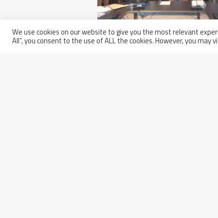
We use cookies on our website to give you the most relevant experi
All”, you consent to the use of ALL the cookies. However, you may vi
9 novembre 2017
ASME Riconferma La Walter
Tosto Con La Certificazione Di
Qualità Per Il Nucleare
Partita IVA: 01914250681
Italy - 66100 Chieti Scalo
Codice Fiscale e Iscrizione a