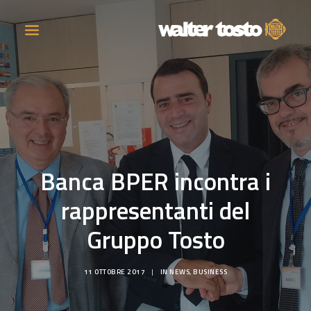
AZIENDA
PRODOTTI
Banca BPER incontra i
ATTIVITÀ
rappresentanti del
CONTATTI
Gruppo Tosto
LAVORA CON NOI
11 OTTOBRE 2017
|
IN
NEWS
,
BUSINESS
NEWS