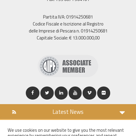
Partita IVA: 01914250681
Codice Fiscale e Iscrizione al Registro
delle Imprese di Pescara n. 01914250681
Capitale Sociale: € 13.000.000,00
Latest News
DOWNLOAD
We use cookies on our website to give you the most relevant
COOKIES POLICY
experience by remembering your preferences and repeat