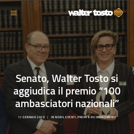
AZIENDA
PRODOTTI
Senato, Walter Tosto si
ATTIVITÀ
aggiudica il premio “100
CONTATTI
ambasciatori nazionali”
LAVORA CON NOI
17 GENNAIO 2020
|
IN
NEWS
,
EVENTI
,
PREMI E RICONOSCIMENTI
NEWS