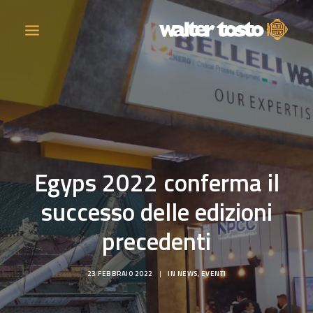
AZIENDA
PRODOTTI
Egyps 2022 conferma il
ATTIVITÀ
successo delle edizioni
CONTATTI
precedenti
LAVORA CON NOI
23 FEBBRAIO 2022
|
IN
NEWS
,
EVENTI
NEWS