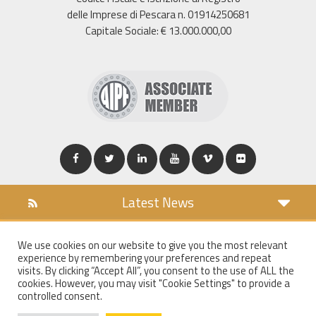
delle Imprese di Pescara n. 01914250681
Capitale Sociale: € 13.000.000,00
Latest News
DOWNLOAD
We use cookies on our website to give you the most relevant
COOKIES POLICY
experience by remembering your preferences and repeat
PRIVACY POLICY
visits. By clicking “Accept All”, you consent to the use of ALL the
cookies. However, you may visit "Cookie Settings" to provide a
WT MAIL
controlled consent.
WHISTLEBLOWING