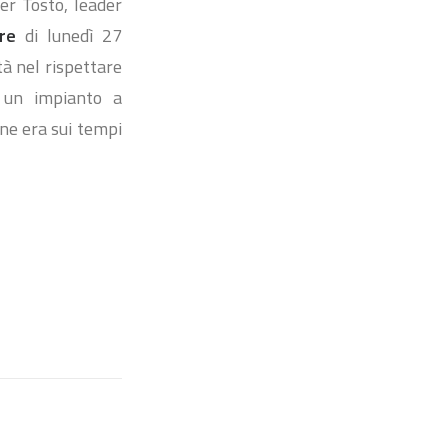
ter Tosto, leader
ore
di lunedì 27
à nel rispettare
r un impianto a
one era sui tempi