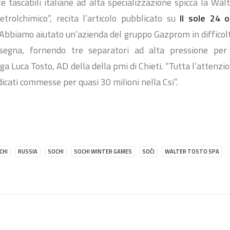
e tascabili italiane ad alta specializzazione spicca la Wal
trolchimico”, recita l’articolo pubblicato su
Il sole 24 
Abbiamo aiutato un’azienda del gruppo Gazprom in difficolt
segna, fornendo tre separatori ad alta pressione pe
ga Luca Tosto, AD della della pmi di Chieti. “Tutta l’attenzi
dicati commesse per quasi 30 milioni nella Csi”.
CHI
RUSSIA
SOCHI
SOCHI WINTER GAMES
SOČI
WALTER TOSTO SPA