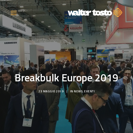
AZIENDA
PRODOTTI
Breakbulk Europe 2019
ATTIVITÀ
23 MAGGIO 2019
|
IN
NEWS
,
EVENTI
CONTATTI
LAVORA CON NOI
NEWS