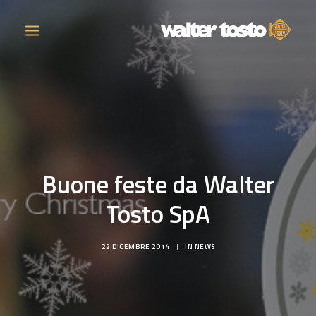
AZIENDA
PRODOTTI
Buone feste da Walter
ATTIVITÀ
Tosto SpA
CONTATTI
22 DICEMBRE 2014
|
IN
NEWS
LAVORA CON NOI
NEWS