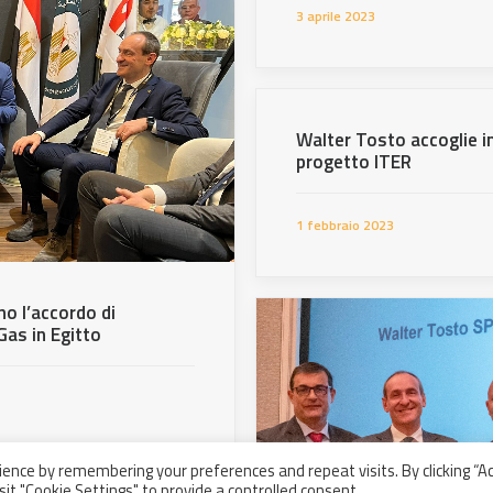
3 aprile 2023
Walter Tosto accoglie i
progetto ITER
1 febbraio 2023
no l’accordo di
Gas in Egitto
ence by remembering your preferences and repeat visits. By clicking “A
sit "Cookie Settings" to provide a controlled consent.