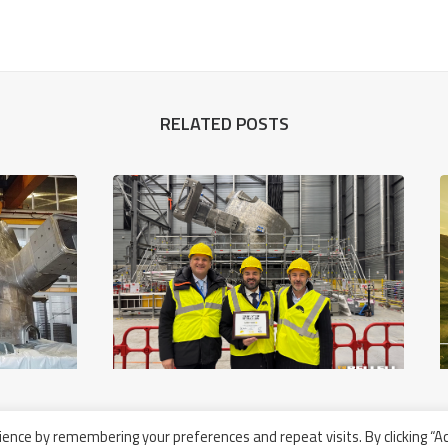
RELATED POSTS
21 novembre 2024
ence by remembering your preferences and repeat visits. By clicking “A
Cerimonia Di Accettazione Dei