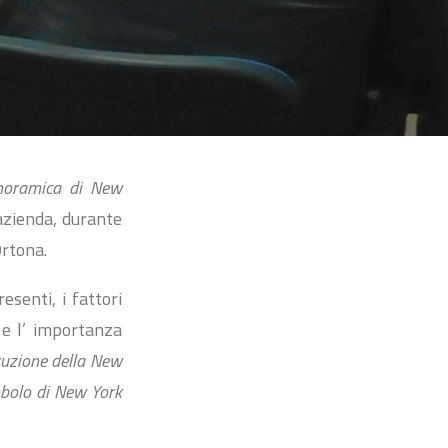
anoramica di New
azienda, durante
Ortona.
esenti, i fattori
 e l’ importanza
truzione della New
mbolo di New York