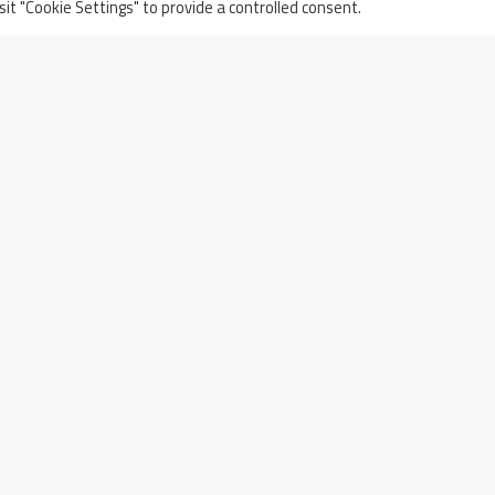
sit "Cookie Settings" to provide a controlled consent.
Primi Due Settori Conformi Per Il
um
Progetto ITER A Cadarache,
Francia
l
000,00