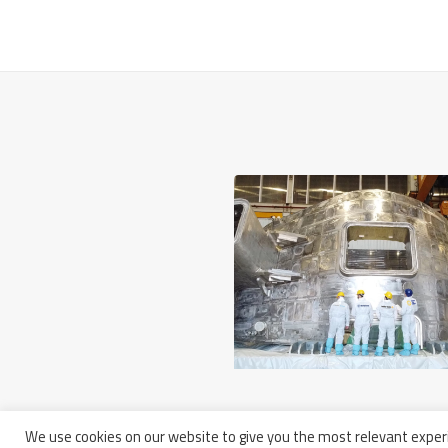
5 marzo 2025
We use cookies on our website to give you the most relevant experi
L’Europa Ha Completato Il