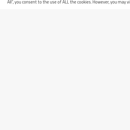
All”, you consent to the use of ALL the cookies. However, you may vi
Secondo Settore Del Vacu
Vessel Di ITER
Partita IVA: 01914250681
Italy - 66100 Chieti Scalo
Codice Fiscale e Iscrizione a
(CH)
Registro
Via Erasmo Piaggio, 62
delle Imprese di Pescara n.
Phone: +39 0871 5801
01914250681
Fax: +39 0871 564101
Capitale Sociale: € 13.000.