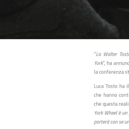
“
La Walter Tost
York
”, ha annun
la conferenza s
Luca Tosto ha il
che hanno contr
che questa reali
York Wheel è un 
porterà con se u