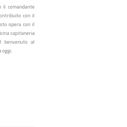
re il comandante
ontribuito con il
osto opera con il
cina capitaneria
il benvenuto al
 oggi.