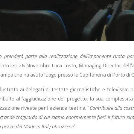
o prenderà parte alla realizzazione dell’imponente ruota p
ciato ieri 26 Novembre Luca Tosto, Managing Director dell’
tampa che ha avuto luogo presso la Capitaneria di Porto di 
lustrato ai delegati di testate giornalistiche e televisive pr
ibuito all’aggiudicazione del progetto, la sua complessità
zzazione riveste per l’azienda teatina. “
Contribuire alla cos
grande traguardo di cui siamo enormemente fieri. Il futuro si
n pezzo del Made in Italy abruzzese
“.