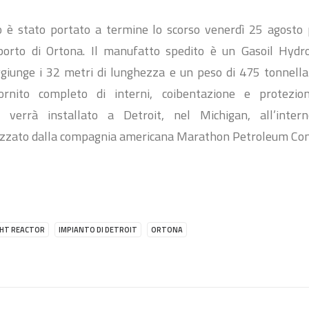
 è stato portato a termine lo scorso venerdì 25 agosto 
orto di Ortona. Il manufatto spedito è un Gasoil Hydr
giunge i 32 metri di lunghezza e un peso di 475 tonnellat
rnito completo di interni, coibentazione e protezio
e, verrà installato a Detroit, nel Michigan, all’intern
alizzato dalla compagnia americana Marathon Petroleum Co
HT REACTOR
IMPIANTO DI DETROIT
ORTONA