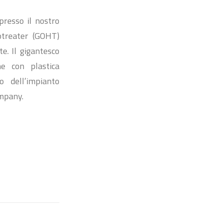
presso il nostro
otreater (GOHT)
e. Il gigantesco
ne con plastica
o dell’impianto
mpany.