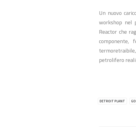
Un nuovo carico
workshop nel p
Reactor che rag
componente, fo
termoretraibil
petrolifero re
DETROIT PLANT
GO