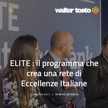
AZIENDA
PRODOTTI
ELITE : il programma che
ATTIVITÀ
crea una rete di
CONTATTI
Eccellenze Italiane
LAVORA CON NOI
11 MAGGIO 2017
|
IN
NEWS
,
BUSINESS
NEWS