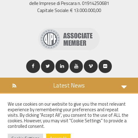
delle Imprese di Pescara n. 01914250681
Capitale Sociale: € 13.000.000,00
Latest News
DOWNLOAD
We use cookies on our website to give you the most relevant
COOKIES POLICY
experience by remembering your preferences and repeat
PRIVACY POLICY
visits. By clicking “Accept All”, you consent to the use of ALL the
cookies. However, you may visit "Cookie Settings" to provide a
WT MAIL
controlled consent.
WHISTLEBLOWING