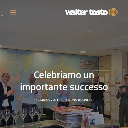
AZIENDA
PRODOTTI
Celebriamo un
ATTIVITÀ
importante successo
CONTATTI
12 MARZO 2021
|
IN
NEWS
,
BUSINESS
LAVORA CON NOI
NEWS