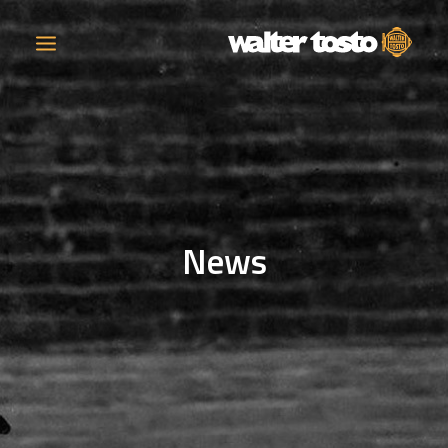
AZIENDA
PRODOTTI
News
ATTIVITÀ
CONTATTI
LAVORA CON NOI
NEWS