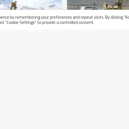
ence by remembering your preferences and repeat visits. By clicking “A
sit "Cookie Settings" to provide a controlled consent.
Spedito il GOHT Reactor 
 Destinazione:
28 agosto 2017