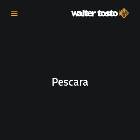
AZIENDA
PRODOTTI
Pescara
ATTIVITÀ
CONTATTI
LAVORA CON NOI
NEWS