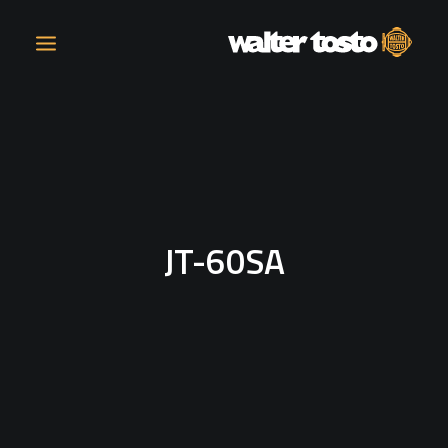
AZIENDA
PRODOTTI
JT-60SA
ATTIVITÀ
CONTATTI
LAVORA CON NOI
NEWS