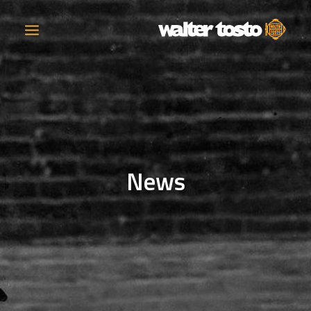
AZIENDA
PRODOTTI
News
ATTIVITÀ
CONTATTI
LAVORA CON NOI
NEWS