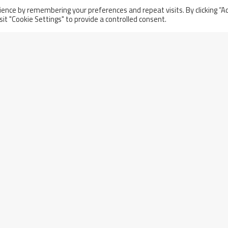
ence by remembering your preferences and repeat visits. By clicking “A
sit "Cookie Settings" to provide a controlled consent.
l
000,00
OKIES POLICY
PRIVACY POLICY
WT MAIL
WHISTLEBLOWI