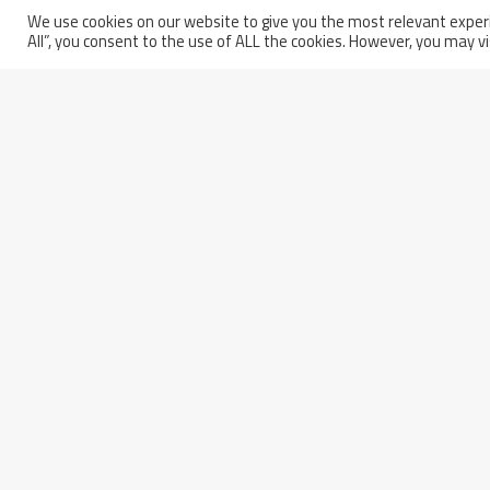
We use cookies on our website to give you the most relevant experi
All”, you consent to the use of ALL the cookies. However, you may vi
14 settembre 2020
Partita IVA: 01914250681
Italy - 66100 Chieti Scalo
Codice Fiscale e Iscrizione a
(CH)
Registro
Via Erasmo Piaggio, 62
delle Imprese di Pescara n.
Phone: +39 0871 5801
01914250681
Fax: +39 0871 564101
Capitale Sociale: € 13.000.
DOWNLOAD
CO
Latest News