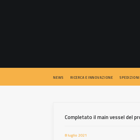
NEWS
RICERCA E INNOVAZIONE
SPEDIZIONI
Completato il main vessel del 
8 luglio 2021