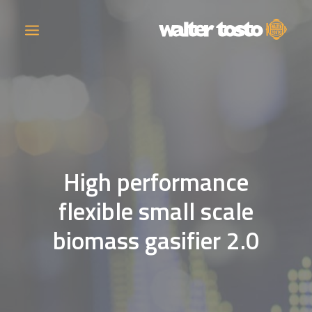
AZIENDA
PRODOTTI
High performance
ATTIVITÀ
flexible small scale
CONTATTI
biomass gasifier 2.0
LAVORA CON NOI
NEWS