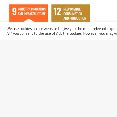
We use cookies on our website to give you the most relevant experi
All”, you consent to the use of ALL the cookies. However, you may vi
Partita IVA: 01914250681
Italy - 66100 Chieti Scalo
Codice Fiscale e Iscrizione a
(CH)
Registro
Via Erasmo Piaggio, 62
delle Imprese di Pescara n.
Phone: +39 0871 5801
01914250681
Fax: +39 0871 564101
Capitale Sociale: € 13.000.