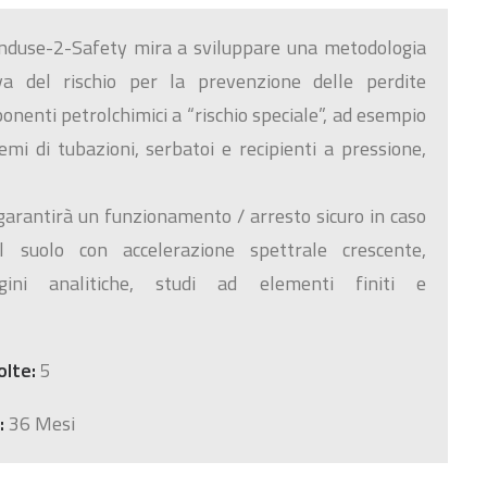
nduse-2-Safety mira a sviluppare una metodologia
iva del rischio per la prevenzione delle perdite
onenti petrolchimici a “rischio speciale”, ad esempio
emi di tubazioni, serbatoi e recipienti a pressione,
garantirà un funzionamento / arresto sicuro in caso
l suolo con accelerazione spettrale crescente,
gini analitiche, studi ad elementi finiti e
olte:
5
:
36 Mesi