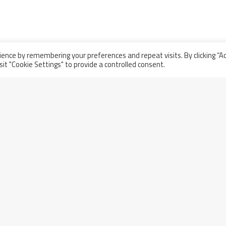
ence by remembering your preferences and repeat visits. By clicking “A
sit "Cookie Settings" to provide a controlled consent.
l
000,00