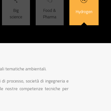
Big
Food &
Hydrogen
science
Pharma
uali tematiche ambientali.
i di processo, società di ingegneria e
elle nostre competenze tecniche per