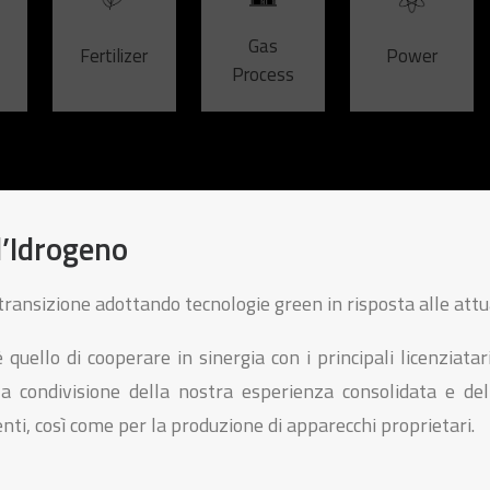
Gas
Fertilizer
Power
Process
l
ll’Idrogeno
transizione adottando tecnologie green in risposta alle att
è quello di cooperare in sinergia con i principali licenziatar
 la condivisione della nostra esperienza consolidata e d
ti, così come per la produzione di apparecchi proprietari.