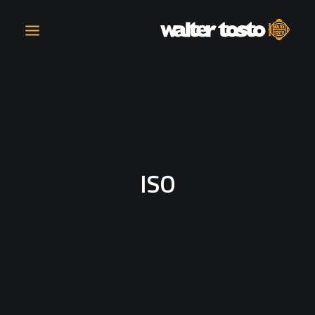
COMPANY
PRODUCTS
ISO
OPERATIONS
CONTACT
CAREERS
NEWS