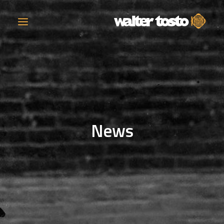
AZIENDA
PRODOTTI
News
ATTIVITÀ
CONTATTI
LAVORA CON NOI
NEWS