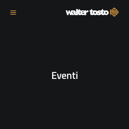
AZIENDA
PRODOTTI
Eventi
ATTIVITÀ
CONTATTI
LAVORA CON NOI
NEWS