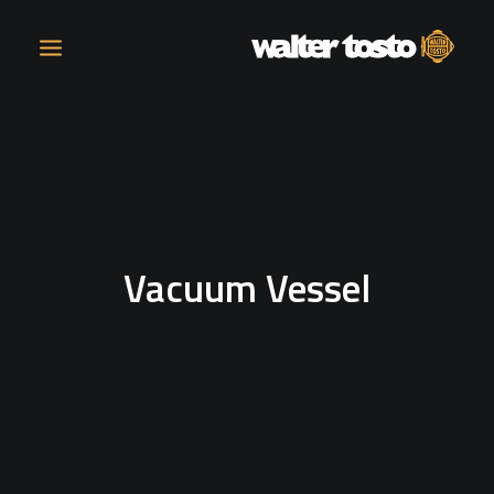
AZIENDA
PRODOTTI
Vacuum Vessel
ATTIVITÀ
CONTATTI
LAVORA CON NOI
NEWS