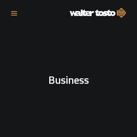
AZIENDA
PRODOTTI
Business
ATTIVITÀ
CONTATTI
LAVORA CON NOI
NEWS