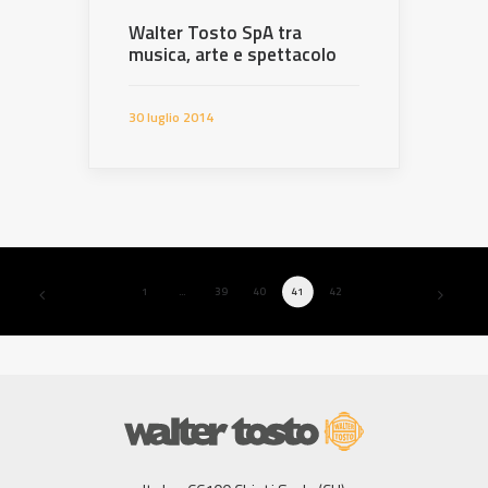
Walter Tosto SpA tra
musica, arte e spettacolo
30 luglio 2014
1
…
39
40
41
42