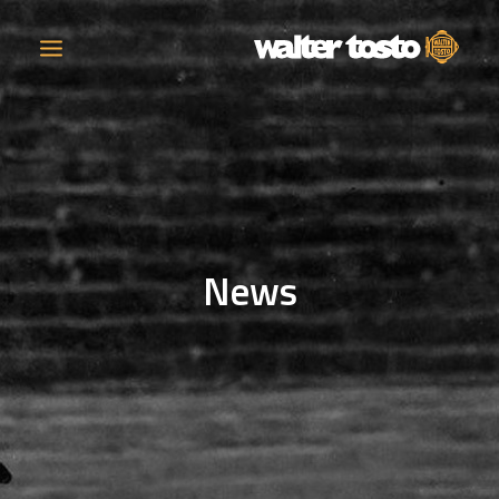
AZIENDA
PRODOTTI
News
ATTIVITÀ
CONTATTI
LAVORA CON NOI
NEWS