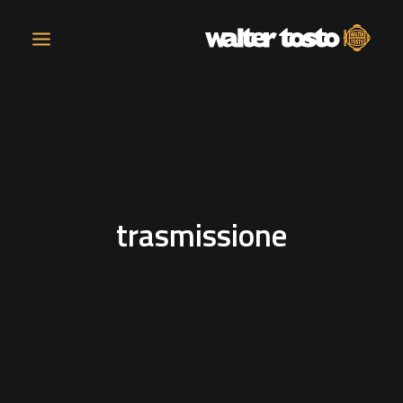
AZIENDA
PRODOTTI
trasmissione
ATTIVITÀ
CONTATTI
LAVORA CON NOI
NEWS