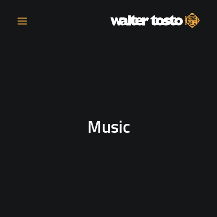
AZIENDA
PRODOTTI
Music
ATTIVITÀ
CONTATTI
LAVORA CON NOI
NEWS