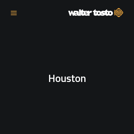
AZIENDA
PRODOTTI
Houston
ATTIVITÀ
CONTATTI
LAVORA CON NOI
NEWS