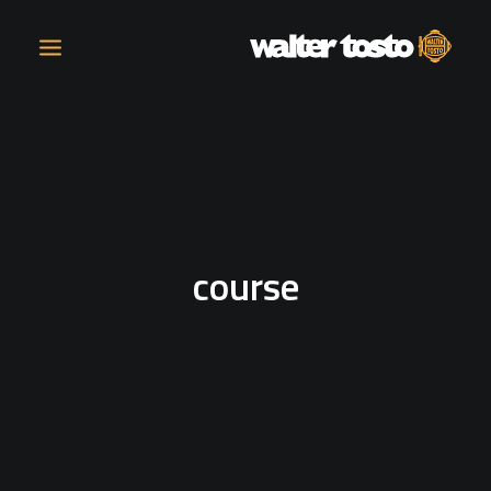
AZIENDA
PRODOTTI
course
ATTIVITÀ
CONTATTI
LAVORA CON NOI
NEWS