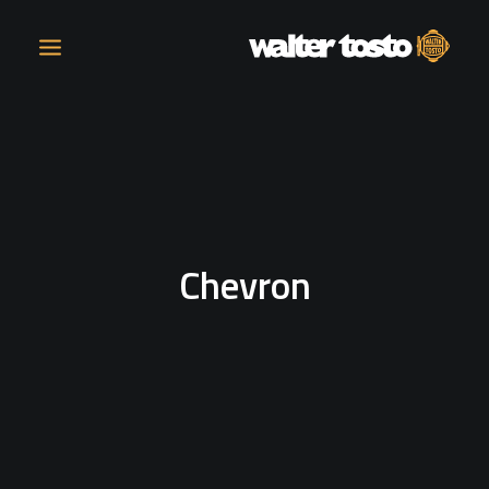
AZIENDA
PRODOTTI
Chevron
ATTIVITÀ
CONTATTI
LAVORA CON NOI
NEWS