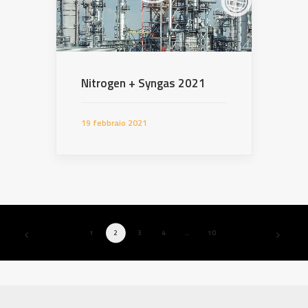
Nitrogen + Syngas 2021
19 febbraio 2021
1
2
3
4
…
10