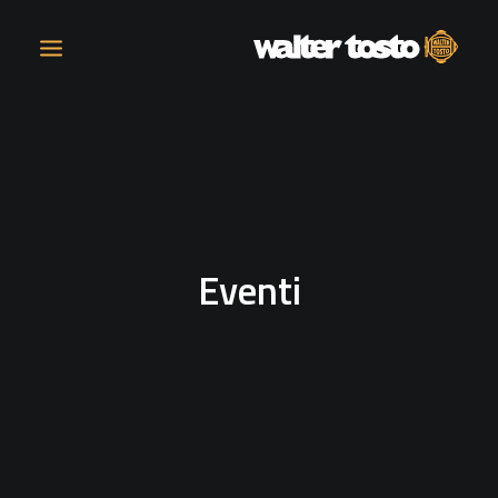
AZIENDA
PRODOTTI
Eventi
ATTIVITÀ
CONTATTI
LAVORA CON NOI
NEWS